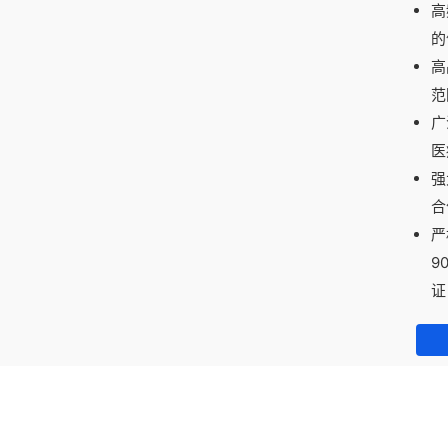
高
的
高
范
广
医
强
合
严
9
证