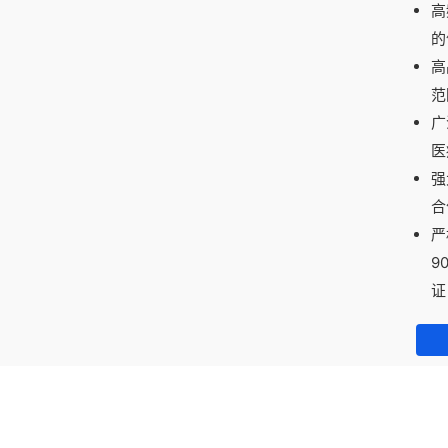
高
的
高
范
广
医
强
合
严
9
证