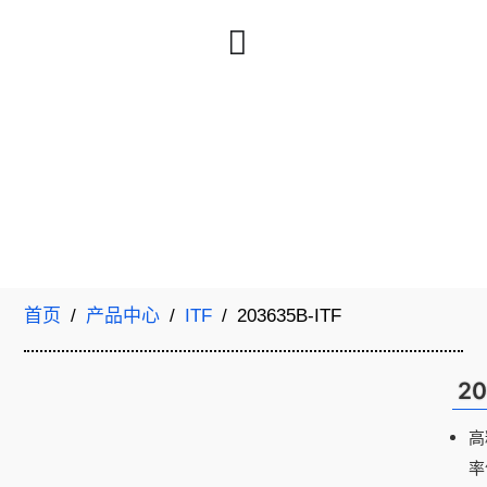
首页
/
产品中心
/
ITF
/ 203635B-ITF
20
高
率