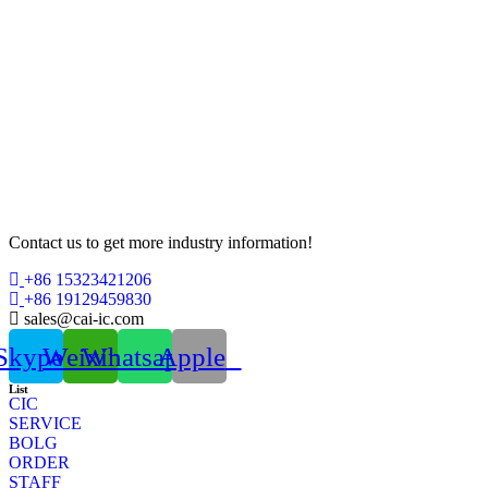
Contact us to get more industry information!
+86 15323421206
+86 19129459830
sales@cai-ic.com
Skype
Weixin
Whatsapp
Apple
List
CIC
SERVICE
BOLG
ORDER
STAFF