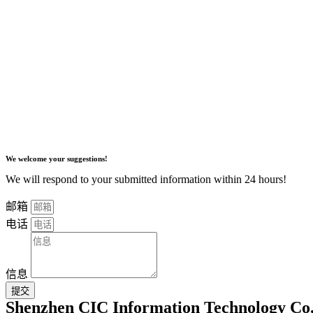
We welcome your suggestions!
We will respond to your submitted information within 24 hours!
邮箱
电话
信息
提交
Shenzhen CIC Information Technology Co.