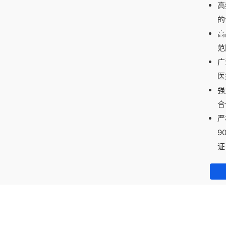
高
的
高
范
广
医
强
合
严
9
证