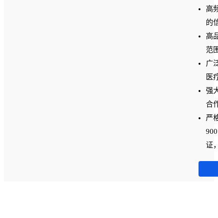
高
的
高
范
广
医
强
合
严
90
证