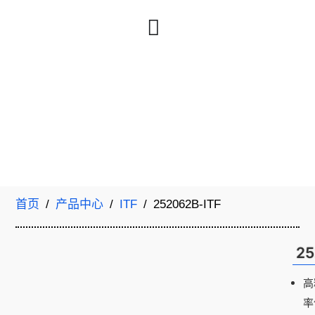
首页
/
产品中心
/
ITF
/ 252062B-ITF
25
高
率