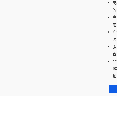
高
的
高
范
广
医
强
合
严
9
证