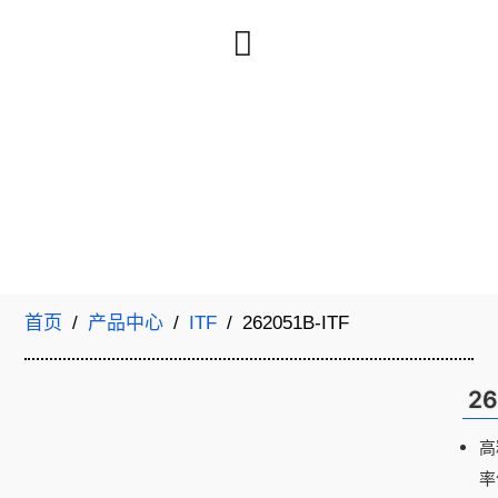
首页
/
产品中心
/
ITF
/ 262051B-ITF
26
高
率