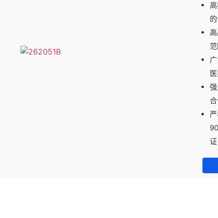
高
的
高
范
广
医
强
合
严
9
证