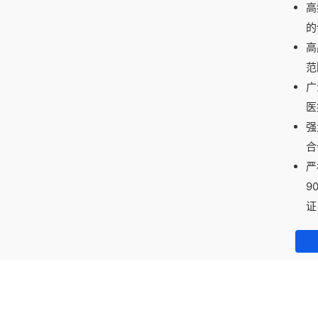
高
的
高
范
广
医
强
合
严
9
证