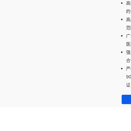
高
的
高
范
广
医
强
合
严
9
证