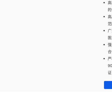
高
的
高
范
广
医
强
合
严
9
证