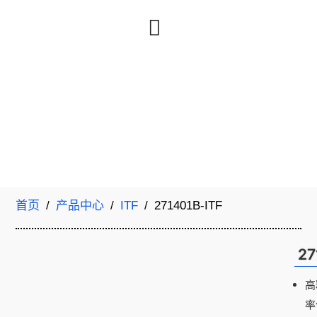
首页
/
产品中心
/
ITF
/ 271401B-ITF
27
高
率