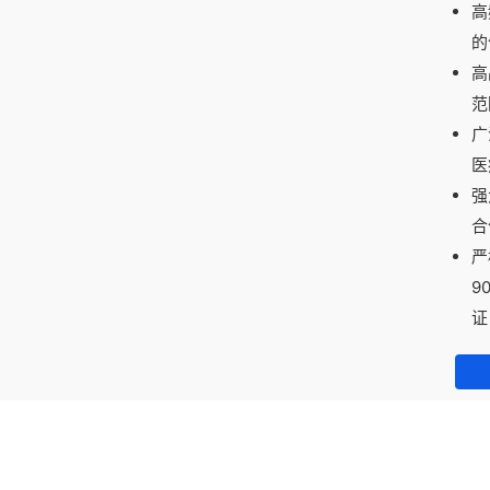
高
的
高
范
广
医
强
合
严
9
证