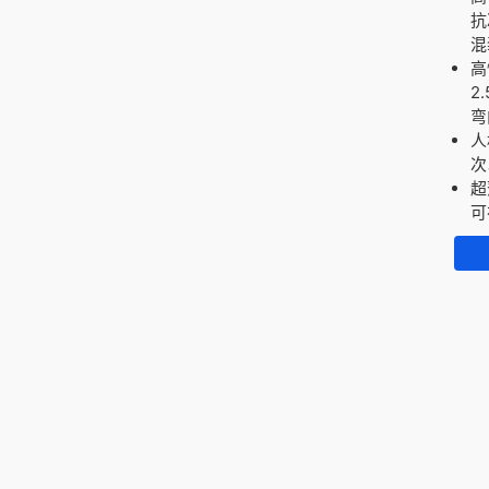
抗
混
高
2
弯
人
次
超
可