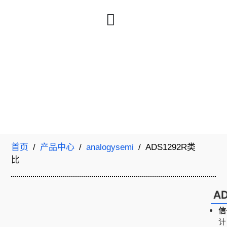
首页
/
产品中心
/
analogysemi
/ ADS1292R类
比
A
信
计