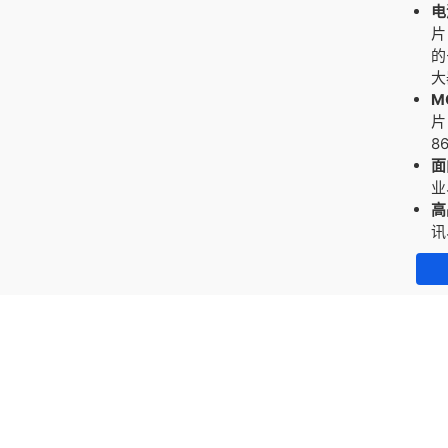
电
片
的
大
M
片
8
面
业
高
讯