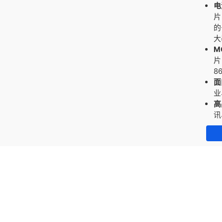
电
片
的
大
M
片
8
面
业
高
讯