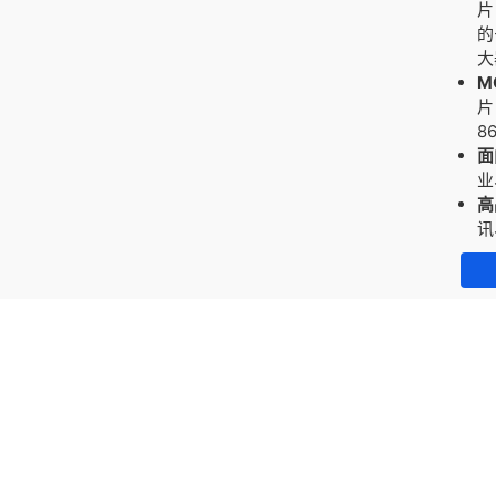
片
的
大
M
片
8
面
业
高
讯