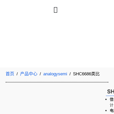
首页
/
产品中心
/
analogysemi
/ SHC6686类比
S
信
计
电