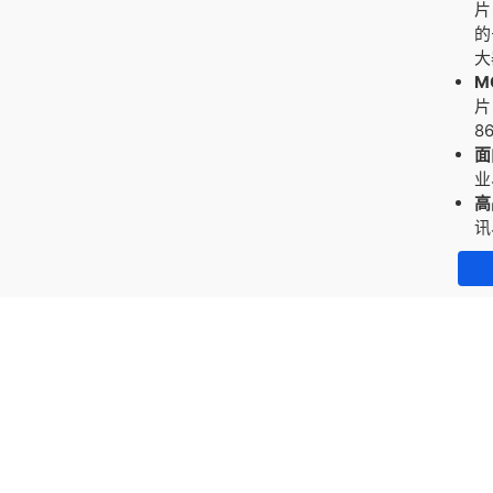
片
的
大
M
片
8
面
业
高
讯